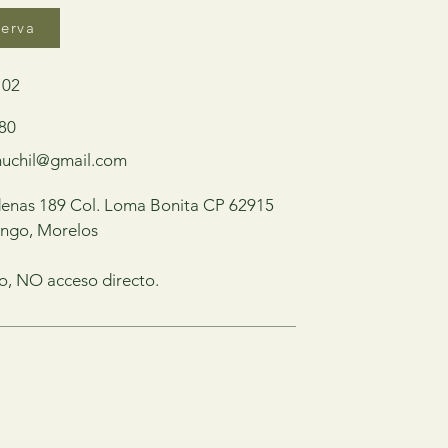
serva
 02
 80
uchil@gmail.com
enas 189 Col. Loma Bonita CP 62915
engo, Morelos
go, NO acceso directo.