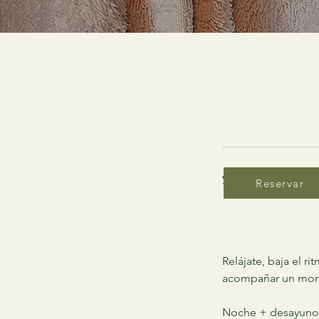
Service Descript
Reservar
Relájate, baja el r
acompañar un mome
Noche + desayuno 