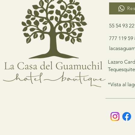
Re
55 54 93 22
777 119 59
lacasaguam
Lazaro Card
Tequesquit
*Vista al la